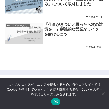
み」について取材しました！
2024.02.22
「仕事がきついと思ったら次の対
Webライターさんへ
策を！」継続的な営業がライター
を続けるコツ
2024.02.06
よりよいエクスペリエンスを提供するため、当ウェブサイトでは
国立久吉のブログ
Cookie を使用しています。引き続き閲覧する場合、Cookie の使用
を承諾したものとみなされます。
© 2021 国立久吉のブログ.
OK
メニュー
ホーム
検索
トップ
サイドバー