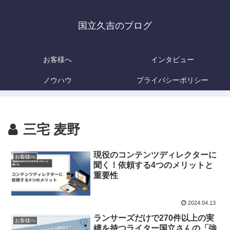
国立久吉のブログ
お客様へ
インタビュー
ノウハウ
プライバシーポリシー
三宅 麦野
現役のコンテンツディレクターに
お客様へ
聞く！依頼する4つのメリットと
重要性
2024.04.13
ランサーズだけで270件以上の実
お客様へ
績を持つライター国立さんの「強