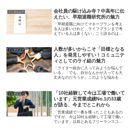
でも大丈夫？実際に占いを受けた方の意
見も参考にしたい」このように悩んでい
る方に向けて、浜田あすけさんの占いを
会社員の駆け込み寺？中高年に伝
インタビュー
受けてどう思ったか、20...
えたい、早期退職研究所の魅力
「早期退職に向けてマネープランを考え
る人は多いけれど、ライフプランまで考
えている人は多くない」こう語るのは、
オンラインサロン「早期退職研究所」を
運営する、みらいのびたさん。早期退職
研究所とはどのようなコミュニティなの
人数が多いからこそ「目標となる
インタビュー
か、そもそもコミュニティ...
人」を発見しやすい！コミュニテ
ィとしてのライ組の魅力
「ライター組合に入ってみようか悩んで
いる」「でも、自分なんかが入っても大
丈夫なのだろうか」このような悩みを抱
えている方もいるのではないでしょう
か。そこで本記事では、仲間作りや目標
となるライターさんを見つけようとライ
「10社経験して今は工場で働いて
インタビュー
ター組合（以下ライ組）に入...
います」元営業成績No.1の33歳
が語る、今までとこれから
「営業成績で一番を獲ったこともあるの
ですが、今は10社を経験して工場で働い
ています」以前とあるフリーランスコミ
ュニティのオフ会に参加した際、このよ
うに語る男性と出会いました。「つば