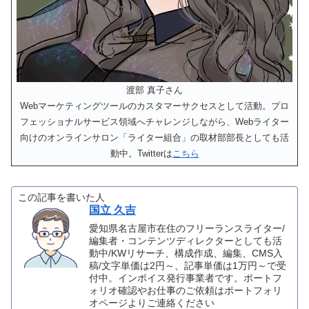
渡部 真子さん
Webマーケティングツールのカスタマーサクセスとして活動。プロ
フェッショナルサービス領域へチャレンジしながら、Webライター
向けのオンラインサロン「ライター組合」の取材部部長としても活
動中。Twitterは
こちら
この記事を書いた人
国立 久吉
愛知県名古屋市在住のフリーランスライター/
編集者・コンテンツディレクターとしても活
動中/KWリサーチ、構成作成、編集、CMS入
稿/文字単価は2円～、記事単価は1万円～で受
付中。インボイス発行事業者です。ポートフ
ォリオ確認やお仕事のご依頼はポートフォリ
オページよりご連絡ください