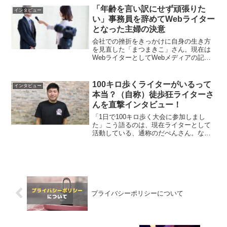
さ」と名乗る彼は、少し話しただけでも
「年齢を言い訳にせず頑張りた
インタビュー
直感的に「営業に向いてい...
い」事務員を辞めてWebライター
となった主婦の決意
会社での挫折をきっかけに自身の生き方
を見直した「まつまきこ」さん。現在は
WebライターとしてWebメディアの記事
制作やコラムページの執筆に取り組んで
いる。仕事の幅を広げるために彼女が選
んだ新たな目標は「取材ライター」だ。
100キロ歩くライターがいるって
インタビュー
まつまきこ さん会社...
本当？（自称）徒歩狂ライターさ
んを直撃インタビュー！
「1日で100キロ歩く大会に参加しまし
た」こう語るのは、現在ライターとして
活動している、通称のだぺんさん。なぜ
彼は歩き続けるのだろうか。歩くことに
かける想いについて、のだぺんさんに話
を伺った。のだぺん さんウォーキングと
お笑いが好きなライタ...
プライバシーポリシーについて