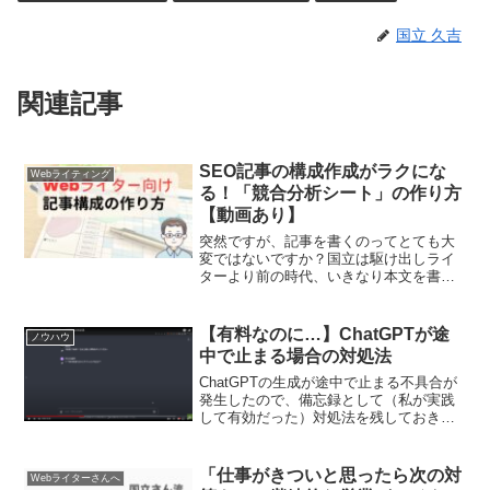
国立 久吉
関連記事
SEO記事の構成作成がラクにな
Webライティング
る！「競合分析シート」の作り方
【動画あり】
突然ですが、記事を書くのってとても大
変ではないですか？国立は駆け出しライ
ターより前の時代、いきなり本文を書き
始めて最後まで書き切れず、一度ライタ
ーを挫折した経験があります。現在はあ
りがたいことにWebライターをはじめ、
【有料なのに…】ChatGPTが途
ノウハウ
Web記事の編集やコン...
中で止まる場合の対処法
ChatGPTの生成が途中で止まる不具合が
発生したので、備忘録として（私が実践
して有効だった）対処法を残しておきま
す。▼手順を1分ほどの動画にしました。
音声は入っていません。＜PR＞
(adsbygoogle = window.adsbyg...
「仕事がきついと思ったら次の対
Webライターさんへ