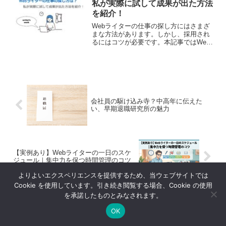
私が実際に試して成果が出た方法
を紹介！
Webライターの仕事の探し方にはさまざ
まな方法があります。しかし、採用され
るにはコツが必要です。本記事ではWeb
ライターの仕事の探し方や成功するため
のコツを、私の実体験を交えて詳しく解
説します。
会社員の駆け込み寺？中高年に伝えた
い、早期退職研究所の魅力
【実例あり】Webライターの一日のスケ
ジュール｜集中力を保つ時間管理のコツ
よりよいエクスペリエンスを提供するため、当ウェブサイトでは
Cookie を使用しています。引き続き閲覧する場合、Cookie の使用
を承諾したものとみなされます。
ホーム
ノウハウ
Webライターさんへ
OK
メニュー
ホーム
検索
トップ
サイドバー