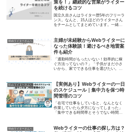
策を！」継続的な営業がライター
を続けるコツ
国立久吉さんはライター歴5年のフリーラ
ンス。なんと、15人ほどのライターさん
をチームとしてまとめています。一緒に
働かせてもらってから2年ほど経ちます
が、営業熱心で真面目で尊敬するところ
しかない先輩です。ライターとして記事
主婦が未経験からWebライターに
Webライターさんへ
を納品するとフィード...
なった体験談！避けるべき地雷案
件も紹介
「通勤時間がもったいない！効率的に稼
ぐ方法ってないの？」「子供がまだ小さ
いから、家でできる仕事を選びたい。」
数年前の私はこのように考えていまし
た。実際、私の周りにいた兼業主婦や仕
事を探されているママさんたちも、家事
【実例あり】Webライターの一日
Webライターさんへ
や育児と両立しやすい仕事を...
のスケジュール｜集中力を保つ時
間管理のコツ
「在宅で仕事をしていると、なんとなく
作業していたら夕方になってしまった」
「集中できる時間帯とそうでない時間帯
がバラバラで、思ったより仕事が進まな
い」そんな経験、ありませんか？フリー
ランスのWebライターは、時間の使い方
Webライターの仕事の探し方は？
Webライターさんへ
を自分で決められる自由...